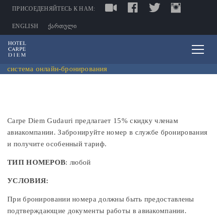
LIVE
FACEBOOK
TWITTER
INSTAGRAM
TRIPADV
ПРИСОЕДЕНЯЙТЕСЬ К НАМ:
ENGLISH
ᲥᲐᲠᲗᲣᲚᲘ
система онлайн-бронирования
Carpe Diem Gudauri предлагает 15% скидку членам
авиакомпании. Забронируйте номер в службе бронирования
и получите особенный тариф.
ТИП НОМЕРОВ
: любой
УСЛОВИЯ:
При бронировании номера должны быть предоставлены
подтверждающие документы работы в авиакомпании.