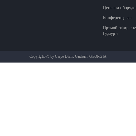
Цены на оборудо
Конференц-зал
Прямой эфир с к
Гудаури
Copyright Ⓒ by Carpe Diem, Gudauri, GEORGIA